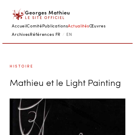
Aller
Georges Mathieu
au
LE SITE OFFICIEL
contenu
Accueil
Comité
Publications
Actualités
Œuvres
Archives
Références
FR
/
EN
HISTOIRE
Mathieu et le Light Painting