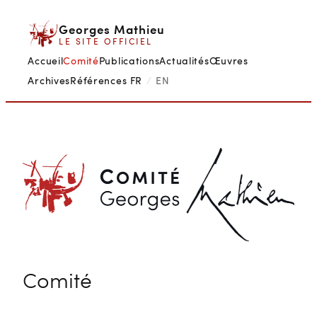
Aller
Georges Mathieu
au
LE SITE OFFICIEL
contenu
Accueil
Comité
Publications
Actualités
Œuvres
Archives
Références
FR
/
EN
Comité