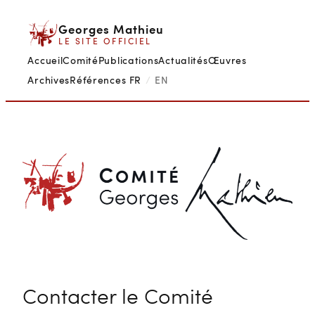
Aller
Georges Mathieu
au
LE SITE OFFICIEL
contenu
Accueil
Comité
Publications
Actualités
Œuvres
Archives
Références
FR
/
EN
Contacter le Comité