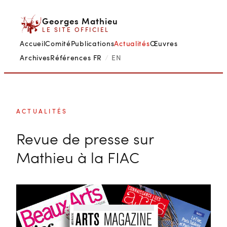
Aller
Georges Mathieu
au
LE SITE OFFICIEL
contenu
Accueil
Comité
Publications
Actualités
Œuvres
Archives
Références
FR
/
EN
ACTUALITÉS
Revue de presse sur
Mathieu à la FIAC