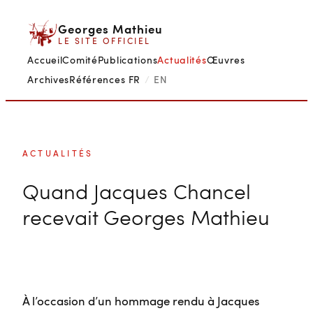
Aller
Georges Mathieu
au
LE SITE OFFICIEL
contenu
Accueil
Comité
Publications
Actualités
Œuvres
Archives
Références
FR
/
EN
ACTUALITÉS
Quand Jacques Chancel
recevait Georges Mathieu
À l’occasion d’un hommage rendu à Jacques