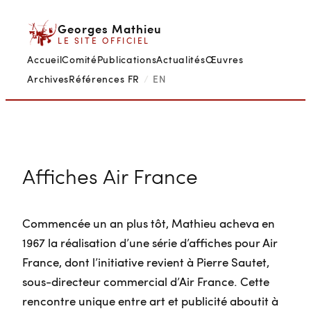
Aller
Georges Mathieu
au
LE SITE OFFICIEL
contenu
Accueil
Comité
Publications
Actualités
Œuvres
Archives
Références
FR
/
EN
Affiches Air France
Commencée un an plus tôt, Mathieu acheva en
1967 la réalisation d’une série d’affiches pour Air
France, dont l’initiative revient à Pierre Sautet,
sous-directeur commercial d’Air France. Cette
rencontre unique entre art et publicité aboutit à