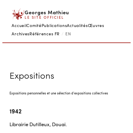
Aller
Georges Mathieu
au
LE SITE OFFICIEL
contenu
Accueil
Comité
Publications
Actualités
Œuvres
Archives
Références
FR
/
EN
Expositions
Expositions personnelles et une sélection d’expositions collectives
1942
Librairie Dutilleux, Douai.