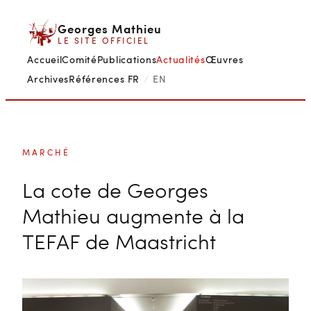
Aller
Georges Mathieu
au
LE SITE OFFICIEL
contenu
Accueil
Comité
Publications
Actualités
Œuvres
Archives
Références
FR
/
EN
MARCHÉ
La cote de Georges
Mathieu augmente à la
TEFAF de Maastricht